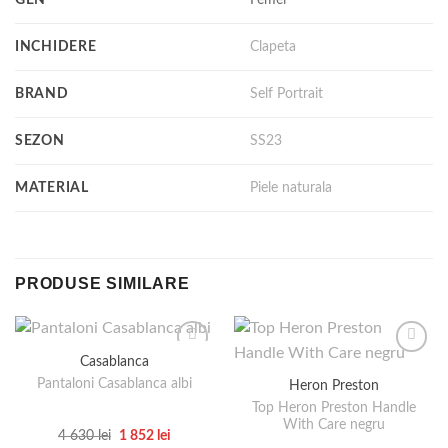
INCHIDERE
Clapeta
BRAND
Self Portrait
SEZON
SS23
MATERIAL
Piele naturala
PRODUSE SIMILARE
Casablanca
Pantaloni Casablanca albi
Heron Preston
Top Heron Preston Handle
With Care negru
Prețul
Prețul
4 630
lei
1 852
lei
inițial
curent