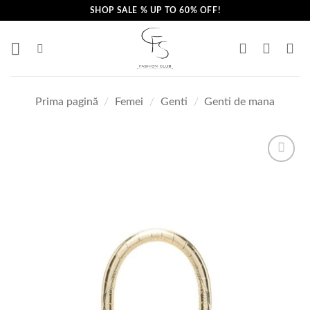
Skip
SHOP SALE % UP TO 60% OFF!
to
content
Prima pagină
/
Femei
/
Genti
/
Genti de mana