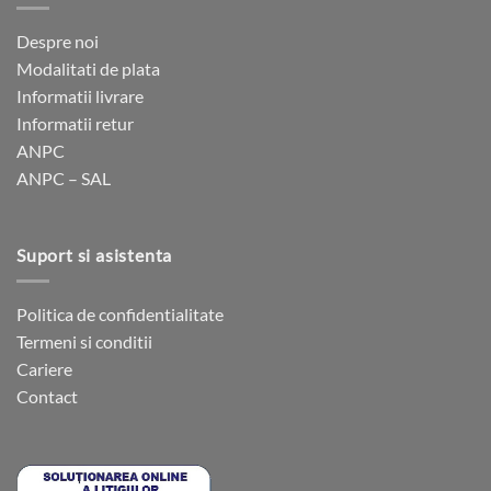
variații.
variații.
Opțiunile
Opțiunile
Despre noi
pot
pot
Modalitati de plata
fi
fi
Informatii livrare
alese
alese
Informatii retur
în
în
ANPC
pagina
pagina
ANPC – SAL
produsului.
produsului.
Suport si asistenta
Politica de confidentialitate
Termeni si conditii
Cariere
Contact