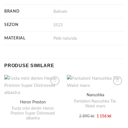
BRAND
Balmain
SEZON
SS23
MATERIAL
Piele naturala
PRODUSE SIMILARE
Nanushka
Pantaloni Nanushka Tie-
Heron Preston
Waist maro
Fusta mini denim Heron
Preston Super Distressed
Prețul
Prețul
2 890
lei
1 156
lei
albastra
inițial
curent
Acest
a
este:
produs
fost:
1