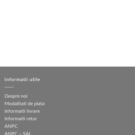
2
156 lei.
are
890 lei.
mai
multe
variații.
Opțiunile
pot
fi
alese
în
pagina
produsului.
Informatii utile
Despre noi
Modalitati de plata
Informatii livrare
Informatii retur
ANPC
ANPC – SAL