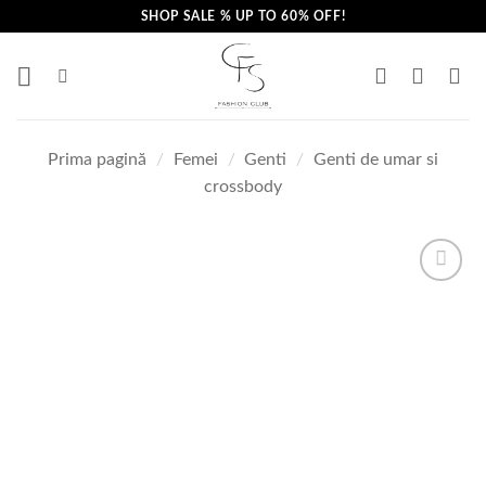
Skip
SHOP SALE % UP TO 60% OFF!
to
content
Prima pagină
/
Femei
/
Genti
/
Genti de umar si
crossbody