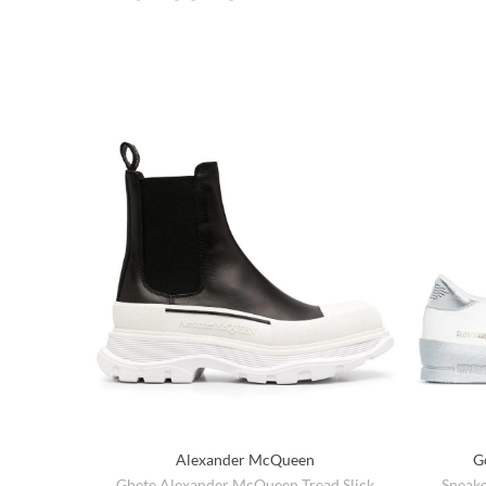
Alexander McQueen
G
Ghete Alexander McQueen Tread Slick
Sneake