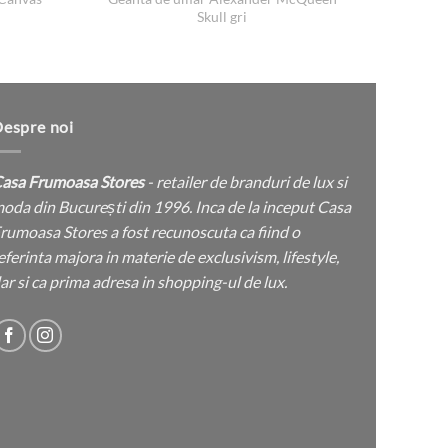
Skull gri
țul
rent
e:
 lei.
espre noi
asa Frumoasa Stores
- retailer de branduri de lux si
oda din București din 1996. Inca de la inceput Casa
rumoasa Stores a fost recunoscuta ca fiind o
eferinta majora in materie de exclusivism, lifestyle,
ar si ca prima adresa in shopping-ul de lux.