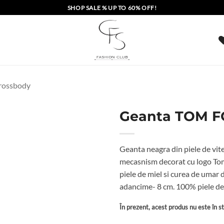
SHOP SALE % UP TO 60% OFF!
crossbody
Geanta TOM F
Geanta neagra din piele de vitel
mecasnism decorat cu logo Tom 
piele de miel si curea de umar d
adancime- 8 cm. 100% piele de 
În prezent, acest produs nu este în sto