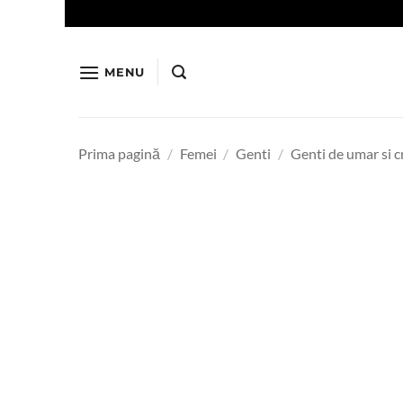
Skip
to
content
MENU
Prima pagină
/
Femei
/
Genti
/
Genti de umar si 