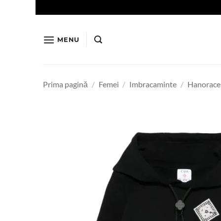
Skip
to
content
MENU
Prima pagină
/
Femei
/
Imbracaminte
/
Hanorace 