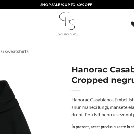
SHOP SALE % UP TO 60% OFF!
si sweatshirts
Hanorac Casab
Cropped negr
Hanorac Casablanca Embellishe
snur, maneci lungi, mansete elas
drept. Potrivit pentru sezonu
În prezent, acest produs nu este în sto