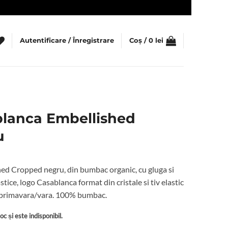
Autentificare / Înregistrare
Coș /
0
lei
lanca Embellished
u
d Cropped negru, din bumbac organic, cu gluga si
tice, logo Casablanca format din cristale si tiv elastic
l primavara/vara. 100% bumbac.
c și este indisponibil.