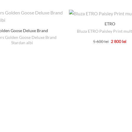
ETRO
olden Goose Deluxe Brand
Bluza ETRO Paisley Print mult
rs Golden Goose Deluxe Brand
Prețul
Pre
5 600
lei
2 800
lei
Stardan albi
inițial
cu
Acest
a
est
produs
fost:
2
5
800
are
600 lei.
mai
multe
variații.
Opțiunile
pot
fi
alese
în
pagina
produsului.