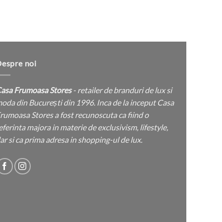
Camasa H
espre noi
asa Frumoasa Stores
- retailer de branduri de lux si
oda din București din 1996. Inca de la inceput Casa
rumoasa Stores a fost recunoscuta ca fiind o
eferinta majora in materie de exclusivism, lifestyle,
ar si ca prima adresa in shopping-ul de lux.