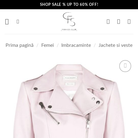
Skip
SHOP SALE % UP TO 60% OFF!
to
content
Prima pagină
/
Femei
/
Imbracaminte
/
Jachete si veste