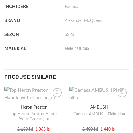
INCHIDERE
Fermoar
BRAND
Alexander McQueen
SEZON
SS23
MATERIAL
Piele naturala
PRODUSE SIMILARE
Heron Preston
AMBUSH
Top Heron Preston Handle
Camasa AMBUSH Plain alba
With Care negru
Prețul
Prețul
Prețul
Prețul
2 130
lei
1 065
lei
2 400
lei
1 440
lei