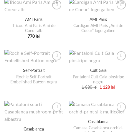
4
760 lei.
în
în
are
700 lei.
pagina
pagina
mai
produsului.
produsului.
multe
AMI Paris
AMI Paris
variații.
Tricou Ami Paris Ami de
Cardigan AMI Paris „Ami de
Opțiunile
Coeur alb
Coeur” logo galben
pot
770
lei
fi
Acest
alese
produs
în
are
pagina
mai
produsului.
multe
Self-Portrait
Cult Gaia
variații.
Rochie Self-Portrait
Pantaloni Cult Gaia pinstripe
Opțiunile
Embellished Button negru
negru
pot
Prețul
Prețul
1 880
lei
1 128
lei
fi
inițial
curent
Acest
a
este:
alese
produs
fost:
1
1
128 lei.
în
are
880 lei.
pagina
mai
produsului.
multe
Casablanca
variații.
Camasa Casablanca orchid-
Casablanca
Opțiunile