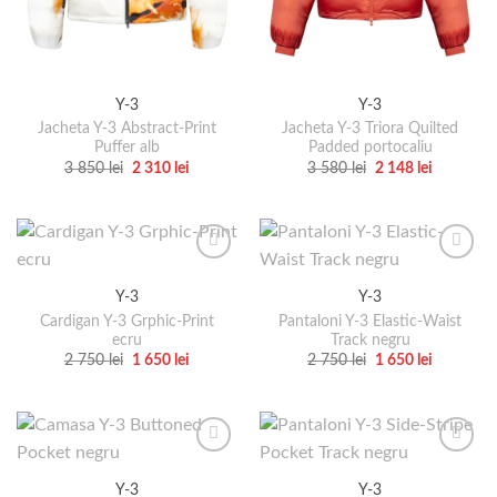
Y-3
Y-3
Jacheta Y-3 Abstract-Print
Jacheta Y-3 Triora Quilted
Puffer alb
Padded portocaliu
Prețul
Prețul
Prețul
Prețul
3 850
lei
2 310
lei
3 580
lei
2 148
lei
inițial
curent
inițial
curent
Acest
Acest
a
este:
a
este:
produs
produs
fost:
2
fost:
2
3
310 lei.
3
148 lei.
are
are
850 lei.
580 lei.
mai
mai
multe
multe
Y-3
Y-3
variații.
variații.
Cardigan Y-3 Grphic-Print
Pantaloni Y-3 Elastic-Waist
Opțiunile
Opțiunile
ecru
Track negru
pot
pot
Prețul
Prețul
Prețul
Prețul
2 750
lei
1 650
lei
2 750
lei
1 650
lei
fi
fi
inițial
curent
inițial
curent
Acest
Acest
a
este:
a
este:
alese
alese
produs
produs
fost:
1
fost:
1
2
650 lei.
2
650 lei.
în
în
are
are
750 lei.
750 lei.
pagina
pagina
mai
mai
produsului.
produsului.
multe
multe
Y-3
Y-3
variații.
variații.