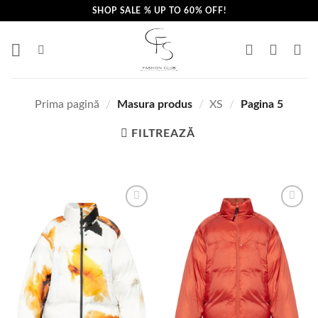
Skip
SHOP SALE % UP TO 60% OFF!
to
content
Prima pagină
/
Masura produs
/
XS
/
Pagina 5
FILTREAZĂ