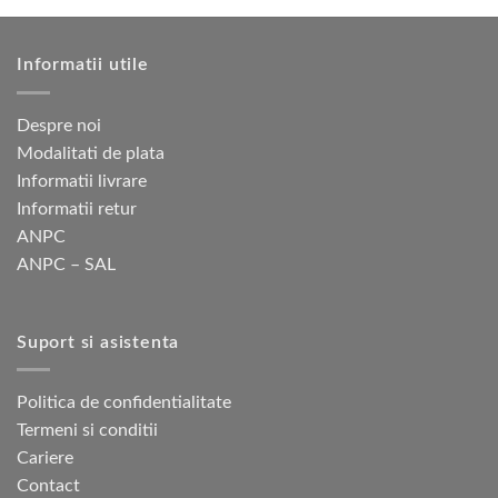
variații.
Opțiunile
Informatii utile
pot
fi
alese
Despre noi
în
Modalitati de plata
pagina
Informatii livrare
produsului.
Informatii retur
ANPC
ANPC – SAL
Suport si asistenta
Politica de confidentialitate
Termeni si conditii
Cariere
Contact