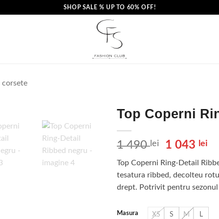
SHOP SALE % UP TO 60% OFF!
i corsete
Top Coperni Ri
Prețul
Pr
1 490
lei
1 043
lei
inițial
cu
Top Coperni Ring-Detail Ribbe
a
es
tesatura ribbed, decolteu rotu
fost:
1
drept. Potrivit pentru sezon
1
04
490 lei.
Masura
XS
S
M
L