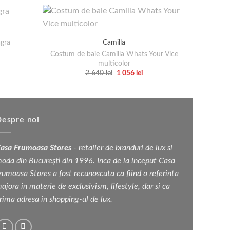
agra
Inel V
Camilla
Costum de baie Camilla Whats Your Vice
l
multicolor
nt
Prețul
Prețul
2 640
lei
1 056
lei
inițial
curent
ei.
Acest
a
este:
produs
fost:
1
2
056 lei.
are
640 lei.
mai
espre noi
multe
variații.
asa Frumoasa Stores
- retailer de branduri de lux si
Opțiunile
oda din București din 1996. Inca de la inceput Casa
pot
rumoasa Stores a fost recunoscuta ca fiind o referinta
fi
ajora in materie de exclusivism, lifestyle, dar si ca
alese
rima adresa in shopping-ul de lux.
în
pagina
produsului.