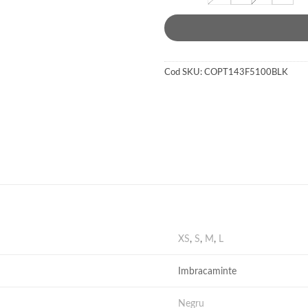
Cod SKU:
COPT143F5100BLK
XS
,
S
,
M
,
L
Imbracaminte
Negru