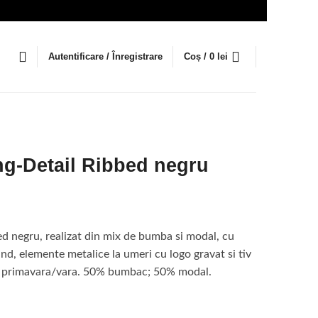
Autentificare / Înregistrare
Coș /
0
lei
ng-Detail Ribbed negru
ețul
rent
d negru, realizat din mix de bumba si modal, cu
te:
nd, elemente metalice la umeri cu logo gravat si tiv
ul primavara/vara. 50% bumbac; 50% modal.
3 lei.