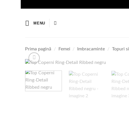
Skip
to
content
MENU
Prima pagină
/
Femei
/
Imbracaminte
/
Topuri s