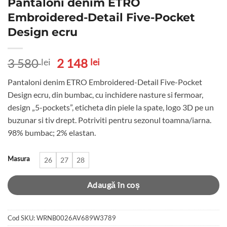
Pantaloni denim ETRO
Embroidered-Detail Five-Pocket
Design ecru
Prețul
Prețul
3 580
2 148
lei
lei
inițial
curent
Pantaloni denim ETRO Embroidered-Detail Five-Pocket
a
este:
Design ecru, din bumbac, cu inchidere nasture si fermoar,
fost:
2
design „5-pockets”, eticheta din piele la spate, logo 3D pe un
3
148 lei.
buzunar si tiv drept. Potriviti pentru sezonul toamna/iarna.
580 lei.
98% bumbac; 2% elastan.
Masura
26
27
28
Adaugă în coș
Cod SKU:
WRNB0026AV689W3789