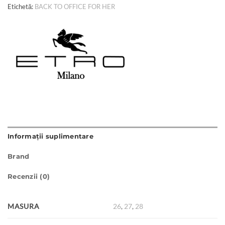
Etichetă:
BACK TO OFFICE FOR HER
Informații suplimentare
Brand
Recenzii (0)
MASURA
26
,
27
,
28