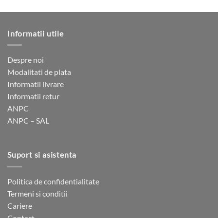
a
este:
produs
produs
fost:
1
2
445 lei.
are
are
890 lei.
mai
mai
Informatii utile
multe
multe
variații.
variații.
Opțiunile
Opțiunile
Despre noi
pot
pot
Modalitati de plata
fi
fi
Informatii livrare
alese
alese
Informatii retur
în
în
ANPC
pagina
pagina
ANPC – SAL
produsului.
produsului.
Suport si asistenta
Politica de confidentialitate
Termeni si conditii
Cariere
Contact