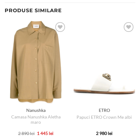
PRODUSE SIMILARE
Nanushka
ETRO
Camasa Nanushka Aletha
Papuci ETRO Crown Me albi
maro
Prețul
Prețul
2 890
lei
1 445
lei
2 980
lei
inițial
curent
Acest
Acest