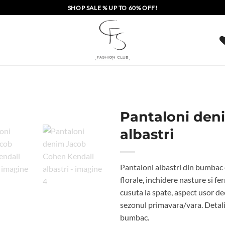
SHOP SALE % UP TO 60% OFF!
Pantaloni den
albastri
Pantaloni albastri din bumbac de
florale, inchidere nasture si f
cusuta la spate, aspect usor dec
sezonul primavara/vara. Detalii
bumbac.