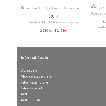
3JUIN
G
Sandale 3JUIN Cloe Lord albastre
Sneake
Prețul
Prețul
2 280
lei
1 140
lei
inițial
curent
Acest
a
este:
produs
fost:
1
2
140 lei.
are
280 lei.
mai
multe
Informatii utile
variații.
Opțiunile
Despre noi
pot
Modalitati de plata
fi
Informatii livrare
alese
Informatii retur
în
ANPC
pagina
ANPC – SAL
produsului.