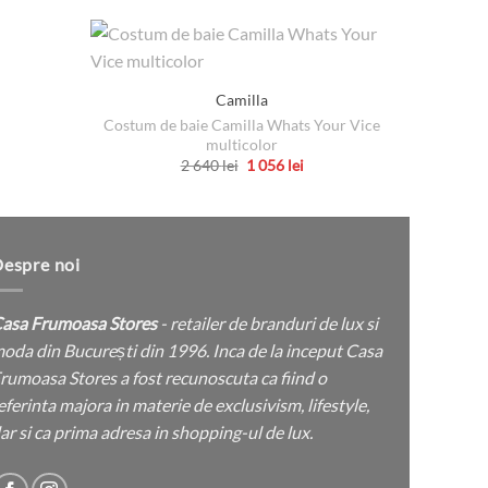
Camilla
P
Costum de baie Camilla Whats Your Vice
țul
multicolor
rent
Prețul
Prețul
2 640
lei
1 056
lei
e:
inițial
curent
Acest
a
este:
 lei.
produs
fost:
1
2
056 lei.
are
640 lei.
mai
espre noi
multe
variații.
asa Frumoasa Stores
- retailer de branduri de lux si
Opțiunile
oda din București din 1996. Inca de la inceput Casa
pot
rumoasa Stores a fost recunoscuta ca fiind o
fi
eferinta majora in materie de exclusivism, lifestyle,
alese
ar si ca prima adresa in shopping-ul de lux.
în
pagina
produsului.