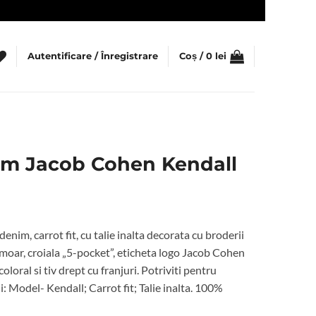
Autentificare / Înregistrare
Coș /
0
lei
im Jacob Cohen Kendall
nim, carrot fit, cu talie inalta decorata cu broderii
ermoar, croiala „5-pocket”, eticheta logo Jacob Cohen
oloral si tiv drept cu franjuri. Potriviti pentru
: Model- Kendall; Carrot fit; Talie inalta. 100%