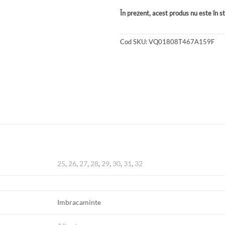
În prezent, acest produs nu este în sto
Cod SKU:
VQ01808T467A159F
25
,
26
,
27
,
28
,
29
,
30
,
31
,
32
Imbracaminte