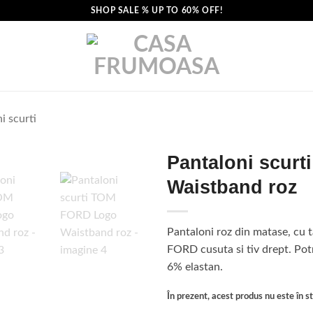
SHOP SALE % UP TO 60% OFF!
i scurti
Pantaloni scur
Waistband roz
Pantaloni roz din matase, cu 
FORD cusuta si tiv drept. Pot
6% elastan.
În prezent, acest produs nu este în sto