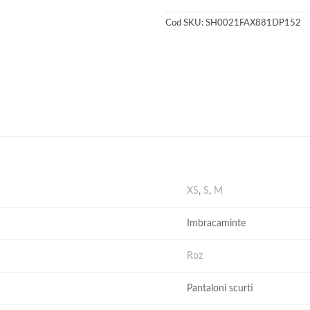
Cod SKU:
SH0021FAX881DP152
XS
,
S
,
M
Imbracaminte
Roz
Pantaloni scurti