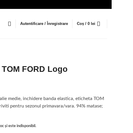
Autentificare / Înregistrare
Coș /
0
lei
ti TOM FORD Logo
talie medie, inchidere banda elastica, eticheta TOM
riviti pentru sezonul primavara/vara. 94% matase;
c și este indisponibil.