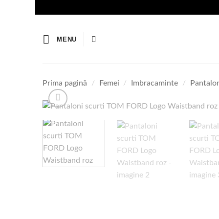
Skip
to
content
MENU
Prima pagină
/
Femei
/
Imbracaminte
/
Pantalon