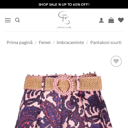
Skip
SHOP SALE % UP TO 60% OFF!
to
content
Prima pagină
/
Femei
/
Imbracaminte
/
Pantaloni scurti