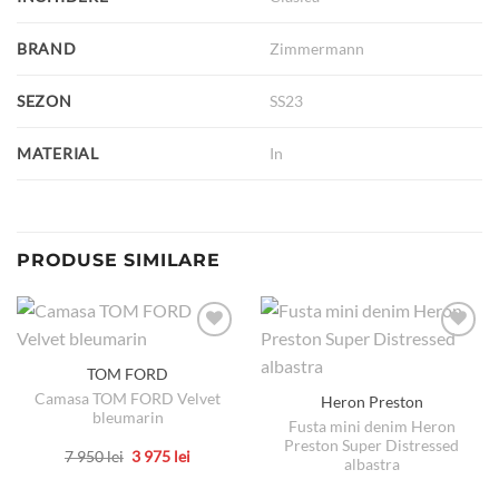
BRAND
Zimmermann
SEZON
SS23
MATERIAL
In
PRODUSE SIMILARE
TOM FORD
Camasa TOM FORD Velvet
Heron Preston
bleumarin
Fusta mini denim Heron
Preston Super Distressed
Prețul
Prețul
7 950
lei
3 975
lei
albastra
inițial
curent
Acest
a
este:
produs