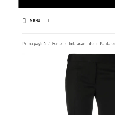
Skip
to
content
MENU
Prima pagină
/
Femei
/
Imbracaminte
/
Pantalo