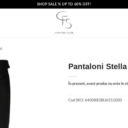
SHOP SALE % UP TO 60% OFF!
ni
Pantaloni Stell
În prezent, acest produs nu este în sto
Cod SKU:
6400883BU6551000