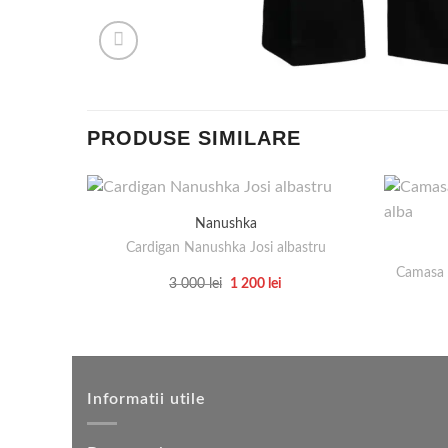
PRODUSE SIMILARE
Nanushka
Cardigan Nanushka Josi albastru
Camasa 
Prețul
Prețul
3 000
lei
1 200
lei
inițial
curent
Acest
a
este:
produs
fost:
1
3
200 lei.
are
000 lei.
mai
multe
Informatii utile
variații.
Opțiunile