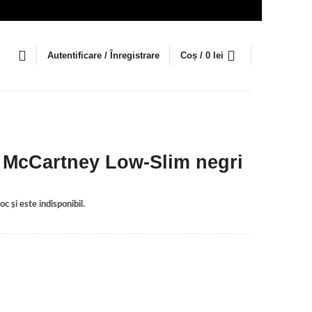
Autentificare / Înregistrare
Coș /
0
lei
a McCartney Low-Slim negri
c și este indisponibil.