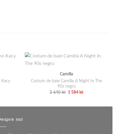
Camilla
o Kacy
Costum de baie Camilla A Night In The
90s negru
țul
Prețul
Prețul
2 640
lei
1 584
lei
rent
inițial
curent
Acest
e:
a
este:
produs
fost:
1
 lei.
2
584 lei.
are
640 lei.
mai
espre noi
multe
variații.