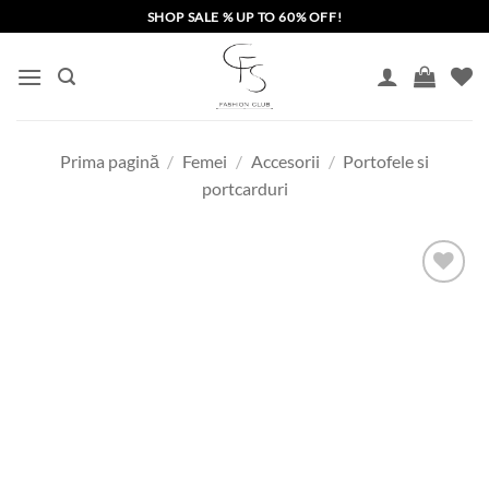
Skip
SHOP SALE % UP TO 60% OFF!
to
content
Prima pagină
/
Femei
/
Accesorii
/
Portofele si
portcarduri