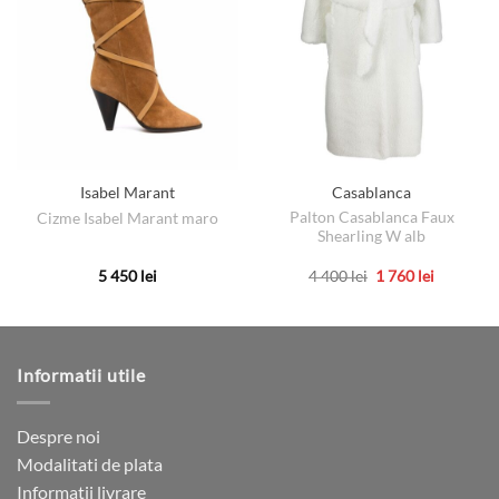
Isabel Marant
Casablanca
Palton Casablanca Faux
Cizme Isabel Marant maro
Shearling W alb
Prețul
Prețul
5 450
lei
4 400
lei
1 760
lei
inițial
curent
Acest
Acest
a
este:
produs
produs
fost:
1
4
760 lei.
are
are
400 lei.
mai
mai
Informatii utile
multe
multe
variații.
variații.
Opțiunile
Opțiunile
Despre noi
pot
pot
Modalitati de plata
fi
fi
Informatii livrare