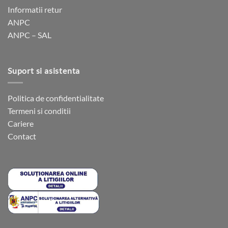
alese
alese
Informatii retur
în
în
ANPC
pagina
pagina
ANPC – SAL
produsului.
produsului.
Suport si asistenta
Politica de confidentialitate
Termeni si conditii
Cariere
Contact