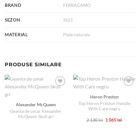
BRAND
FERRAGAMO
SEZON
SS23
MATERIAL
Piele naturala
PRODUSE SIMILARE
Heron Preston
Top Heron Preston Handle
Alexander McQueen
With Care negru
Geanta de umar Alexander
McQueen Skull gri
Prețul
Prețul
2 130
lei
1 065
lei
inițial
curent
Acest
a
este:
produs
fost:
1
2
065 lei.
are
130 lei.