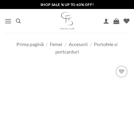
Skip
SHOP SALE % UP TO 60% OFF!
to
content
Prima pagină
/
Femei
/
Accesorii
/
Portofele si
portcarduri