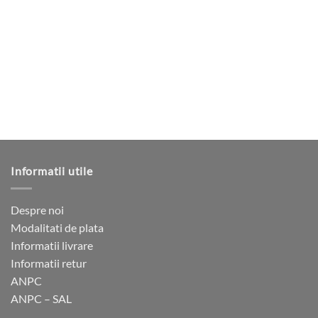
mai
multe
variații.
Opțiunile
pot
fi
alese
în
pagina
produsului.
Informatii utile
Despre noi
Modalitati de plata
Informatii livrare
Informatii retur
ANPC
ANPC – SAL