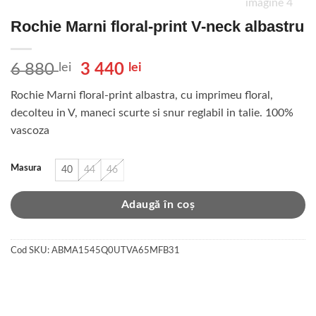
Rochie Marni floral-print V-neck albastru
Prețul
Prețul
6 880
lei
3 440
lei
inițial
curent
Rochie Marni floral-print albastra, cu imprimeu floral,
a
este:
decolteu in V, maneci scurte si snur reglabil in talie. 100%
fost:
3
vascoza
6
440 lei.
880 lei.
Masura
40
44
46
Adaugă în coș
Cod SKU:
ABMA1545Q0UTVA65MFB31