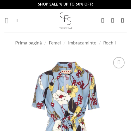
Skip
SHOP SALE % UP TO 60% OFF!
to
content
Prima pagină
/
Femei
/
Imbracaminte
/
Rochii