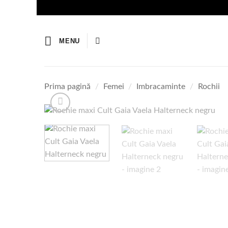
Skip
to
content
MENU
Prima pagină
/
Femei
/
Imbracaminte
/
Rochii