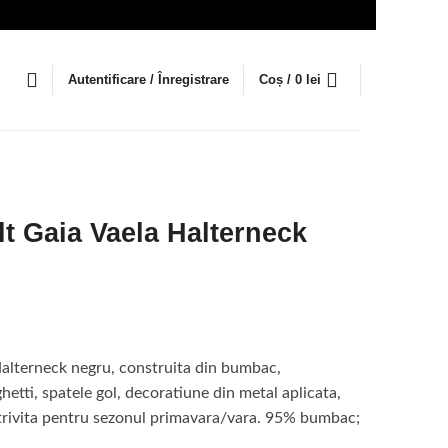
Autentificare / Înregistrare
Coș /
0
lei
t Gaia Vaela Halterneck
ețul
rent
alterneck negru, construita din bumbac,
te:
hetti, spatele gol, decoratiune din metal aplicata,
Potrivita pentru sezonul primavara/vara. 95% bumbac;
0 lei.