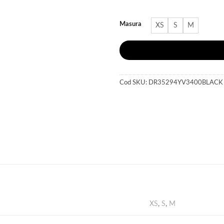
300 lei.
Masura
XS
S
M
Cod SKU:
DR35294YV3400BLACK
XS
,
S
,
M