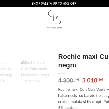
SHOP SALE % UP TO 60% OFF!
Rochie maxi Cul
negru
Prețul
Pr
4 300
lei
3 010
lei
inițial
cu
Rochie maxi Cult Gaia Vaela H
a
es
halterneck, cu barete tip spag
fost:
3
croiala mulata si tiv drept. 
4
01
5% elastan.