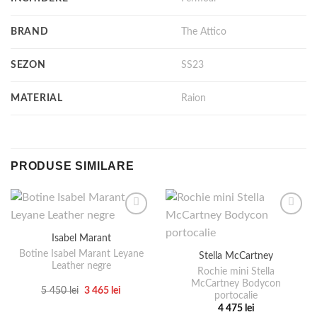
BRAND
The Attico
SEZON
SS23
MATERIAL
Raion
PRODUSE SIMILARE
Isabel Marant
Botine Isabel Marant Leyane
Stella McCartney
Leather negre
Rochie mini Stella
McCartney Bodycon
Prețul
Prețul
5 450
lei
3 465
lei
portocalie
inițial
curent
Acest
a
este:
4 475
lei