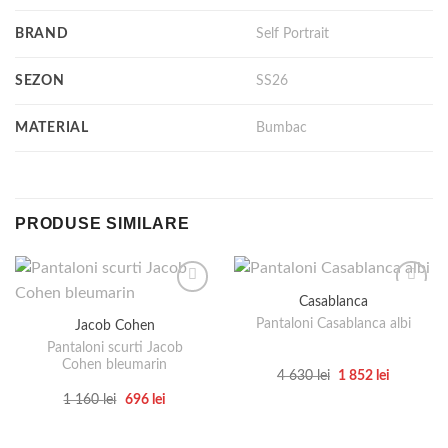
BRAND
Self Portrait
SEZON
SS26
MATERIAL
Bumbac
PRODUSE SIMILARE
Casablanca
Pantaloni Casablanca albi
Jacob Cohen
Pantaloni scurti Jacob
Cohen bleumarin
Prețul
Prețul
4 630
lei
1 852
lei
inițial
curent
Acest
Prețul
Prețul
1 160
lei
696
lei
a
este:
inițial
curent
produs
fost:
1
Acest
a
este:
4
852 lei.
are
produs
fost:
696 lei.
630 lei.