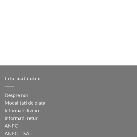
1
mai
are
160 lei.
multe
mai
variații.
multe
Opțiunile
variații.
pot
Opțiunile
fi
pot
alese
fi
în
alese
pagina
în
produsului.
pagina
produsului.
Informatii utile
Despre noi
Modalitati de plata
Informatii livrare
Informatii retur
ANPC
ANPC – SAL