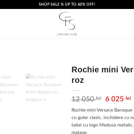
SHOP SALE % UP TO 60% OFF!
Rochie mini Ver
roz
Prețul
12 050
lei
6 025
lei
inițial
Rochie mini Versace Baroque-P
a
cu guler clasic, inchidere cu n
fost:
taliei cu logo Medusa metalic
12
matase.