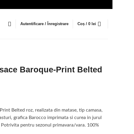
Autentificare / Înregistrare
Coș /
0
lei
sace Baroque-Print Belted
Prețul
curent
rint Belted roz, realizata din matase, tip camasa,
este:
asturi, grafica Barocco imprimata si curea in jurul
6
. Potrivita pentru sezonul primavara/vara. 100%
025 lei.