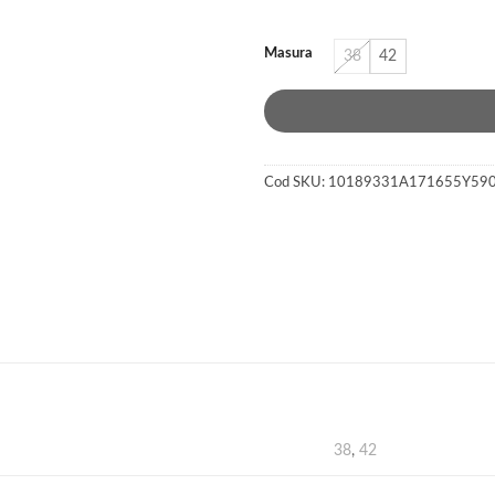
050 lei.
Masura
38
42
Cod SKU:
10189331A171655Y59
38
,
42