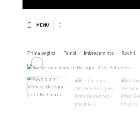
Skip
to
content
MENU
Prima pagină
/
Femei
/
Imbracaminte
/
Rochii