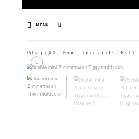
Skip
to
content
MENU
Prima pagină
/
Femei
/
Imbracaminte
/
Rochii