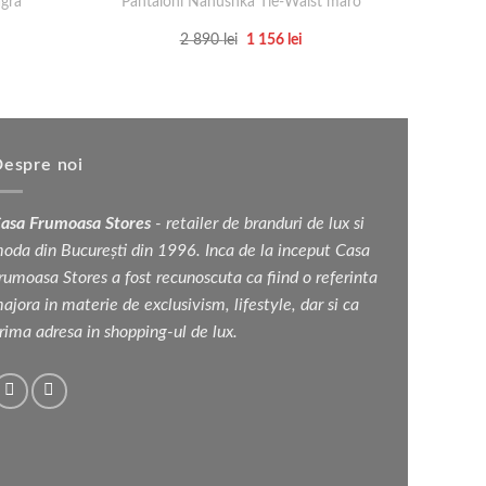
agra
Pantaloni Nanushka Tie-Waist maro
Rochie
l
Prețul
Prețul
2 890
lei
1 156
lei
nt
inițial
curent
Acest
a
este:
ei.
produs
fost:
1
2
156 lei.
are
890 lei.
mai
multe
espre noi
variații.
Opțiunile
asa Frumoasa Stores
- retailer de branduri de lux si
pot
oda din București din 1996. Inca de la inceput Casa
fi
rumoasa Stores a fost recunoscuta ca fiind o referinta
alese
ajora in materie de exclusivism, lifestyle, dar si ca
în
rima adresa in shopping-ul de lux.
pagina
produsului.