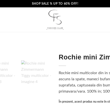
SHOP SALE % UP TO 60% OFF!
Rochie mini Zi
Rochie mini multicolor din in s
ascuns la spate, maneci bufa
suprafata, captuseala din bumb
primavara/vara. 100% in; 10
În prezent, acest produs nu este în sto