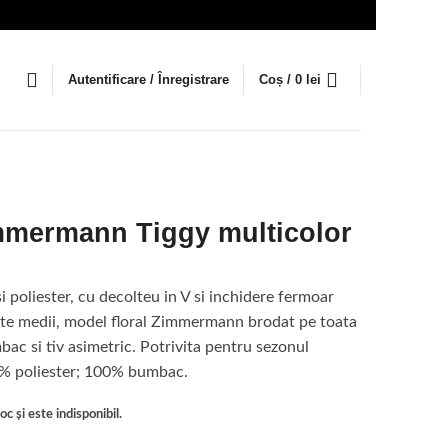
Autentificare / Înregistrare
Coș /
0
lei
mmermann Tiggy multicolor
i poliester, cu decolteu in V si inchidere fermoar
nte medii, model floral Zimmermann brodat pe toata
ac si tiv asimetric. Potrivita pentru sezonul
0% poliester; 100% bumbac.
c și este indisponibil.