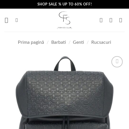
Skip
SHOP SALE % UP TO 60% OFF!
to
content
Prima pagină
/
Barbati
/
Genti
/
Rucsacuri