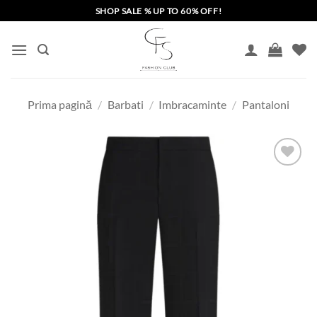
Skip
SHOP SALE % UP TO 60% OFF!
to
content
Prima pagină
/
Barbati
/
Imbracaminte
/
Pantaloni