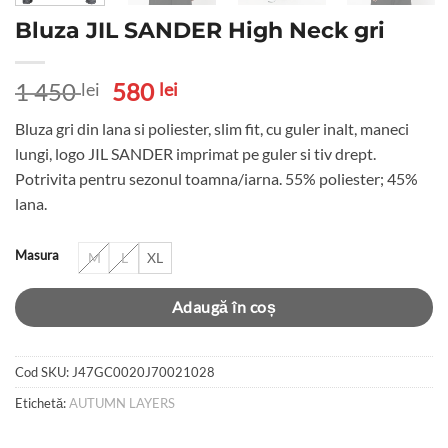
Bluza JIL SANDER High Neck gri
Prețul
Prețul
1 450
580
lei
lei
inițial
curent
Bluza gri din lana si poliester, slim fit, cu guler inalt, maneci
a
este:
lungi, logo JIL SANDER imprimat pe guler si tiv drept.
fost:
580 lei.
Potrivita pentru sezonul toamna/iarna. 55% poliester; 45%
1
lana.
450 lei.
Masura
M
L
XL
Adaugă în coș
Cod SKU:
J47GC0020J70021028
Etichetă:
AUTUMN LAYERS