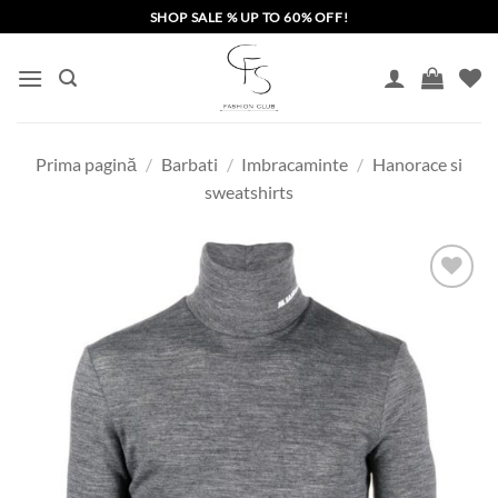
Skip
SHOP SALE % UP TO 60% OFF!
to
content
Prima pagină
/
Barbati
/
Imbracaminte
/
Hanorace si
sweatshirts