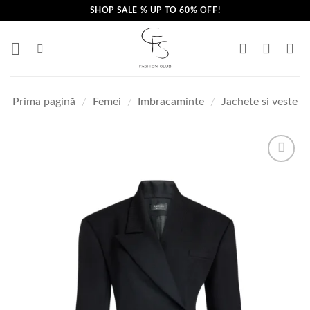
Skip
SHOP SALE % UP TO 60% OFF!
to
content
Prima pagină
/
Femei
/
Imbracaminte
/
Jachete si veste