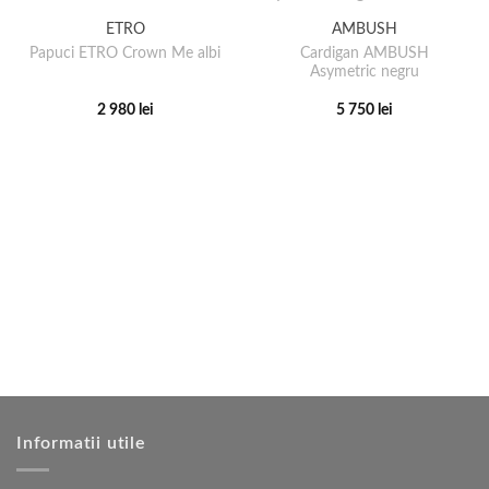
ETRO
AMBUSH
Cardigan AMBUSH
Papuci ETRO Crown Me albi
Asymetric negru
2 980
lei
5 750
lei
Acest
Acest
produs
produs
are
are
mai
mai
multe
multe
variații.
variații.
Opțiunile
Opțiunile
pot
pot
fi
fi
alese
alese
în
în
pagina
pagina
produsului.
produsului.
Informatii utile