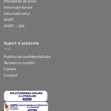
Modalitati de plata
fi
fi
Informatii livrare
alese
alese
Informatii retur
în
în
ANPC
pagina
pagina
ANPC – SAL
produsului.
produsului.
Suport si asistenta
Politica de confidentialitate
Termeni si conditii
Cariere
Contact