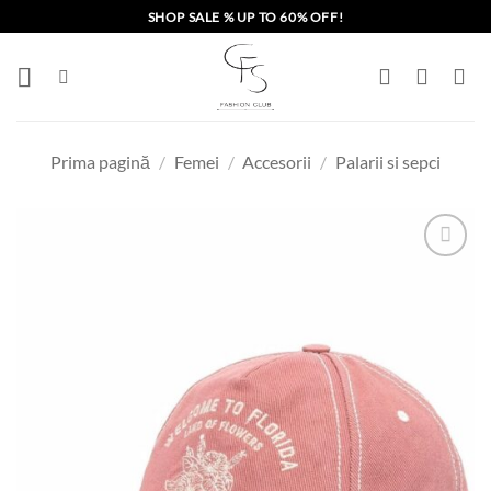
Skip
SHOP SALE % UP TO 60% OFF!
to
content
Prima pagină
/
Femei
/
Accesorii
/
Palarii si sepci