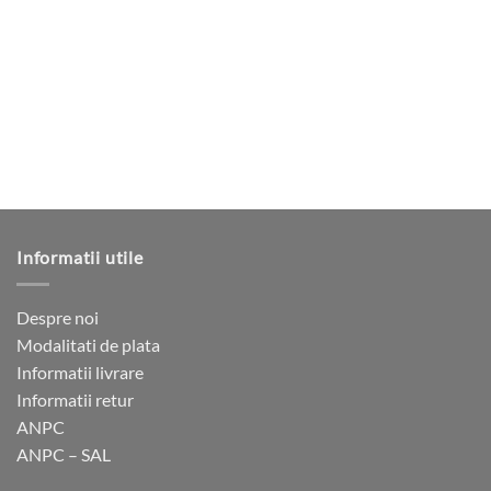
mai
multe
variații.
Opțiunile
pot
fi
alese
în
pagina
produsului.
Informatii utile
Despre noi
Modalitati de plata
Informatii livrare
Informatii retur
ANPC
ANPC – SAL