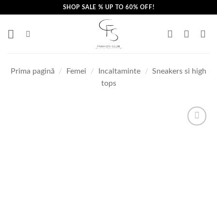
Skip
SHOP SALE % UP TO 60% OFF!
to
content
Prima pagină
/
Femei
/
Incaltaminte
/
Sneakers si high
tops