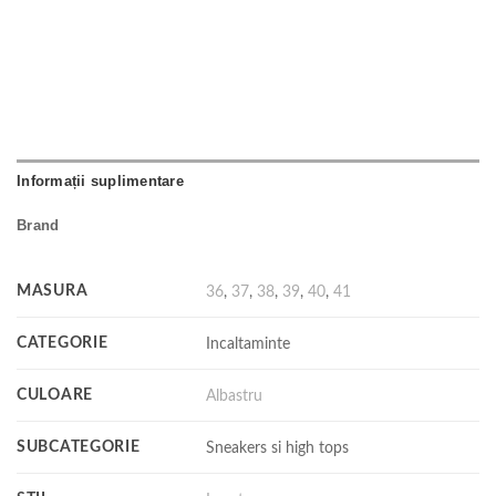
Informații suplimentare
Brand
MASURA
36
,
37
,
38
,
39
,
40
,
41
CATEGORIE
Incaltaminte
CULOARE
Albastru
SUBCATEGORIE
Sneakers si high tops