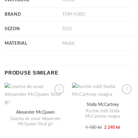
BRAND
TOM FORD
SEZON
SS25
MATERIAL
Modal
PRODUSE SIMILARE
Stella McCartney
Rochie midi Stella
Alexander McQueen
McCartney neagra
Geanta de umar Alexander
McQueen Skull gri
Prețul
Prețul
4 480
lei
2 240
lei
inițial
curent
Acest
a
este: