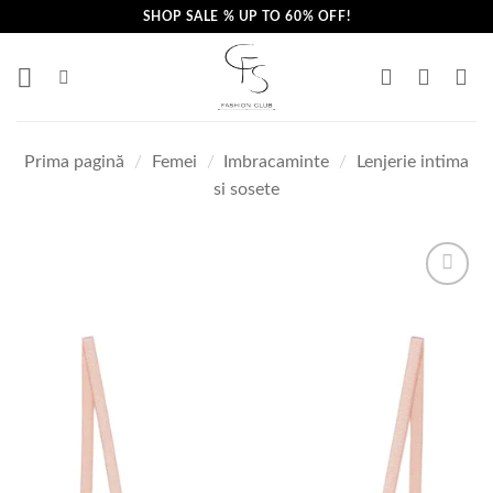
Skip
SHOP SALE % UP TO 60% OFF!
to
content
Prima pagină
/
Femei
/
Imbracaminte
/
Lenjerie intima
si sosete