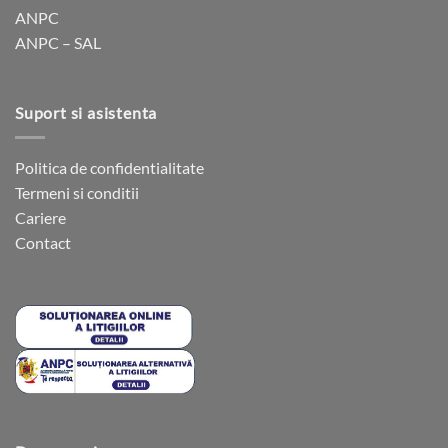
ANPC
pagina
pagina
ANPC – SAL
produsului.
produsului.
Suport si asistenta
Politica de confidentialitate
Termeni si conditii
Cariere
Contact