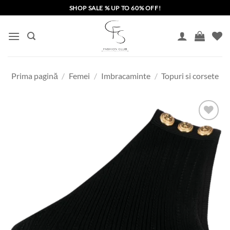
Skip
SHOP SALE % UP TO 60% OFF!
to
content
Prima pagină
/
Femei
/
Imbracaminte
/
Topuri si corsete
Add to
wishlist