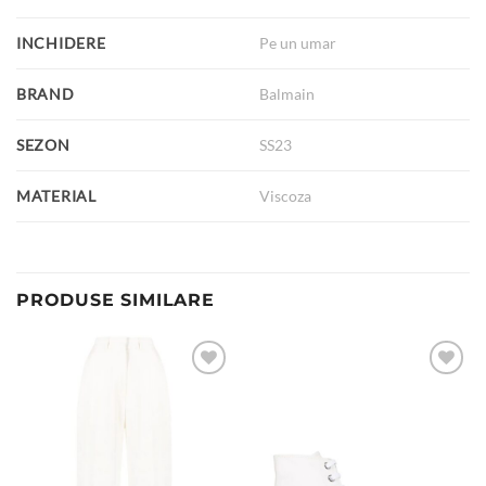
INCHIDERE
Pe un umar
BRAND
Balmain
SEZON
SS23
MATERIAL
Viscoza
PRODUSE SIMILARE
Add to
Add to
wishlist
wishlist