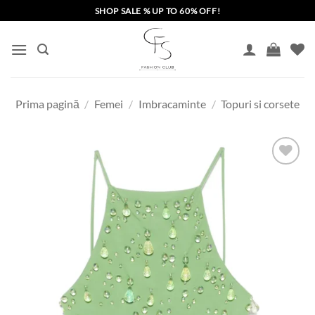
Skip
SHOP SALE % UP TO 60% OFF!
to
content
Prima pagină
/
Femei
/
Imbracaminte
/
Topuri si corsete