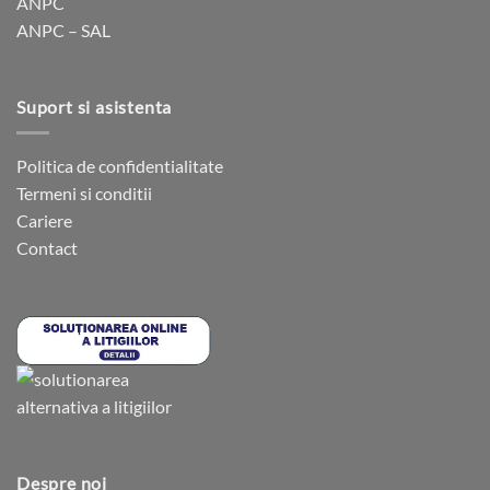
ANPC
pagina
pagina
ANPC – SAL
produsului.
produsului.
Suport si asistenta
Politica de confidentialitate
Termeni si conditii
Cariere
Contact
Despre noi