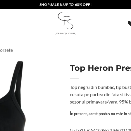
SHOP SALE % UP TO 60% OFF!
corsete
Top Heron Pre
Top negru din bumbac, tip bust
cusuta pe partea din fata si tiv
sezonul primavara/vara. 95% b
În prezent, acest produs nu este în sto
Cod SKU:
HWAC005F23JER00110