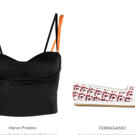
Heron Preston
FERRAGAMO
eron Preston Handle With Care
Espadrile Salvatore Ferragam