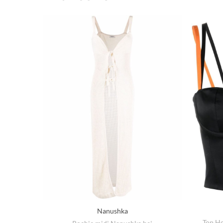
Nanushka
Top H