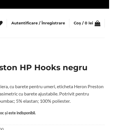
Autentificare / Înregistrare
Coș /
0
lei
ston HP Hooks negru
iera, cu barete pentru umeri, eticheta Heron Preston
 asimetric cu barete ajustabile. Potrivit pentru
umbac; 5% elastan; 100% poliester.
c și este indisponibil.
00