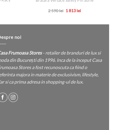
Bratara Versace Safety Pin aurie
Prețul
Prețul
țul
2 590
lei
1 813
lei
inițial
curent
rent
Acest
a
este:
e:
produs
fost:
1
2
813 lei.
 lei.
are
590 lei.
mai
espre noi
multe
variații.
asa Frumoasa Stores
- retailer de branduri de lux si
Opțiunile
oda din București din 1996. Inca de la inceput Casa
pot
rumoasa Stores a fost recunoscuta ca fiind o
fi
eferinta majora in materie de exclusivism, lifestyle,
alese
ar si ca prima adresa in shopping-ul de lux.
în
pagina
produsului.