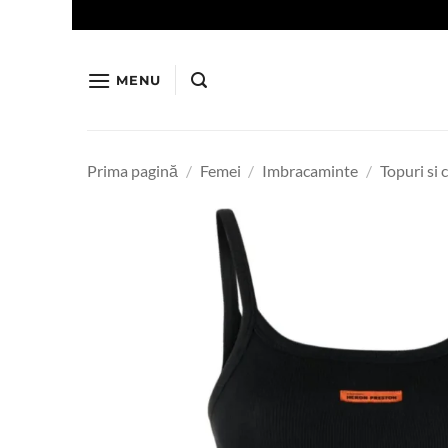
Skip
to
content
MENU
Prima pagină
/
Femei
/
Imbracaminte
/
Topuri si 