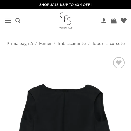
Skip
SHOP SALE % UP TO 60% OFF!
to
content
Prima pagină
/
Femei
/
Imbracaminte
/
Topuri si corsete