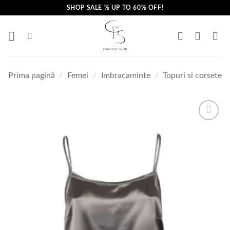
Skip
SHOP SALE % UP TO 60% OFF!
to
content
Prima pagină
/
Femei
/
Imbracaminte
/
Topuri si corsete