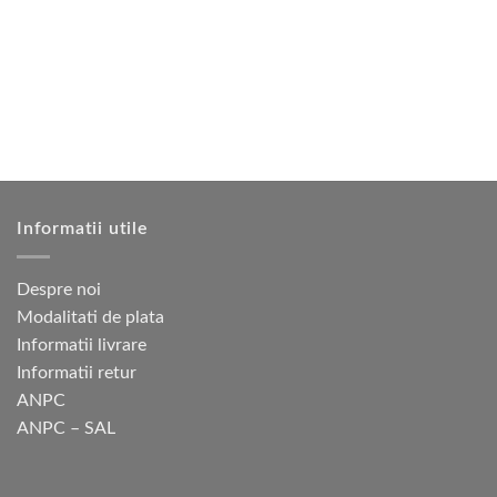
multe
multe
variații.
variații.
Opțiunile
Opțiunile
pot
pot
fi
fi
alese
alese
în
în
pagina
pagina
produsului.
produsului.
Informatii utile
Despre noi
Modalitati de plata
Informatii livrare
Informatii retur
ANPC
ANPC – SAL