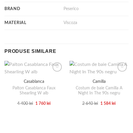
BRAND
Peserico
MATERIAL
Viscoza
PRODUSE SIMILARE
Casablanca
Camilla
Palton Casablanca Faux
Costum de baie Camilla A
Shearling W alb
Night In The 90s negru
Prețul
Prețul
Prețul
Prețul
4 400
lei
1 760
lei
2 640
lei
1 584
lei
inițial
curent
inițial
curent
Acest
Acest
a
este:
a
este:
produs
produs
fost:
1
fost:
1
4
760 lei.
2
584 lei.
are
are
400 lei.
640 lei.
mai
mai