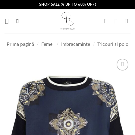
Skip
SHOP SALE % UP TO 60% OFF!
to
content
Prima pagină
/
Femei
/
Imbracaminte
/
Tricouri si polo