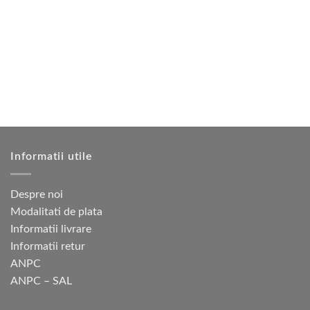
mai
multe
variații.
Opțiunile
pot
fi
alese
în
pagina
produsului.
Informatii utile
Despre noi
Modalitati de plata
Informatii livrare
Informatii retur
ANPC
ANPC – SAL