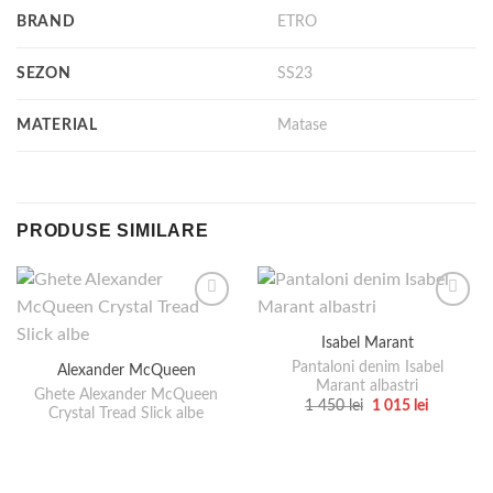
BRAND
ETRO
SEZON
SS23
MATERIAL
Matase
PRODUSE SIMILARE
Isabel Marant
Pantaloni denim Isabel
Alexander McQueen
Marant albastri
Ghete Alexander McQueen
Prețul
Prețul
1 450
lei
1 015
lei
Crystal Tread Slick albe
inițial
curent
Acest
a
este:
produs
fost:
1
1
015 lei.
are
450 lei.