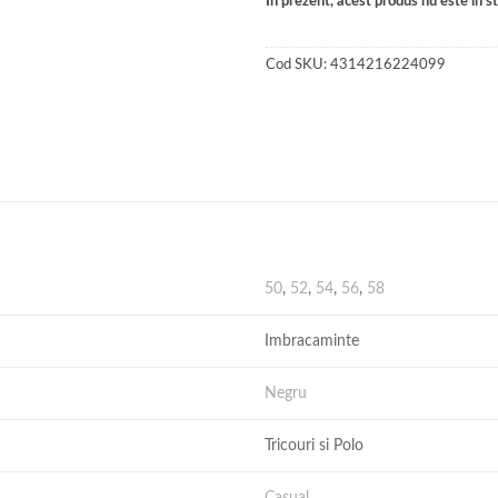
În prezent, acest produs nu este în sto
Cod SKU:
4314216224099
50
,
52
,
54
,
56
,
58
Imbracaminte
Negru
Tricouri si Polo
Casual