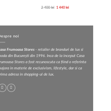
Fusta m
ul
Prețul
Prețul
2 400
lei
1 440
lei
ent
inițial
curent
Acest
:
a
este:
lei.
produs
fost:
1
2
440 lei.
are
400 lei.
mai
multe
espre noi
variații.
Opțiunile
asa Frumoasa Stores
- retailer de branduri de lux si
pot
oda din București din 1996. Inca de la inceput Casa
fi
rumoasa Stores a fost recunoscuta ca fiind o referinta
alese
ajora in materie de exclusivism, lifestyle, dar si ca
în
rima adresa in shopping-ul de lux.
pagina
produsului.