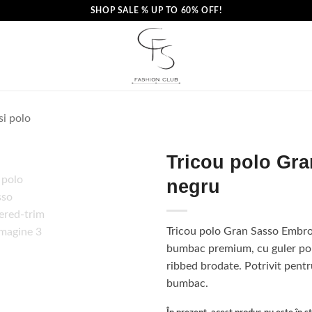
SHOP SALE % UP TO 60% OFF!
si polo
Tricou polo Gr
negru
Tricou polo Gran Sasso Embroi
bumbac premium, cu guler polo
ribbed brodate. Potrivit pen
bumbac.