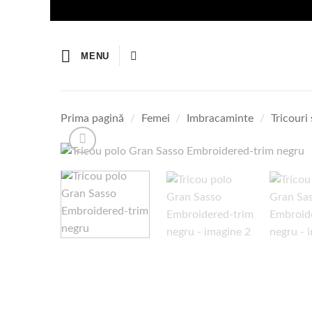
Skip
to
content
MENU
Prima pagină
/
Femei
/
Imbracaminte
/
Tricouri 