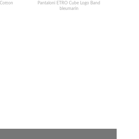
 Cotton
Pantaloni ETRO Cube Logo Band
bleumarin
Pantal