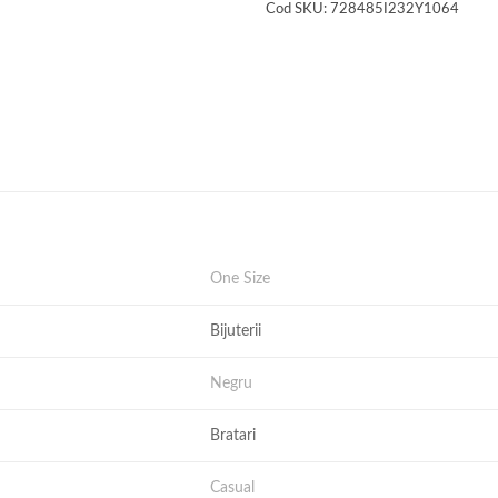
Cod SKU:
728485I232Y1064
One Size
Bijuterii
Negru
Bratari
Casual