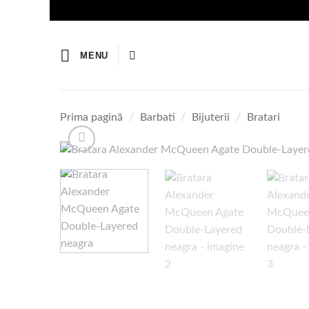
Skip
to
content
MENU
Prima pagină
/
Barbati
/
Bijuterii
/
Bratari