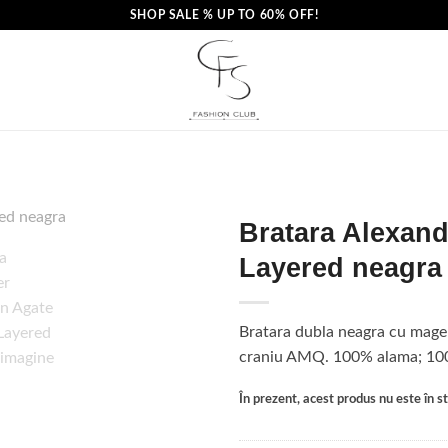
SHOP SALE % UP TO 60% OFF!
Bratara Alexan
Layered neagra
Bratara dubla neagra cu magele
craniu AMQ. 100% alama; 100
În prezent, acest produs nu este în sto