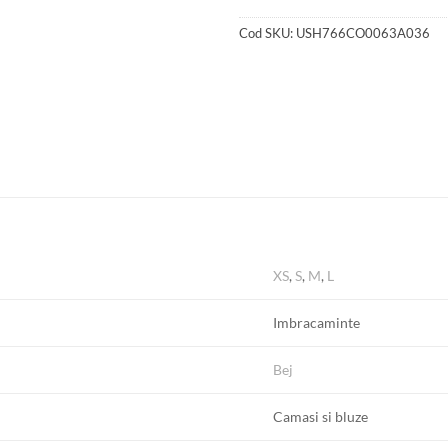
Cod SKU:
USH766CO0063A036
XS
,
S
,
M
,
L
Imbracaminte
Bej
Camasi si bluze