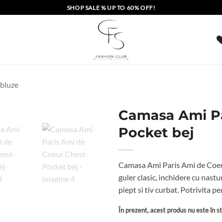
SHOP SALE % UP TO 60% OFF!
 bluze
Camasa Ami Pa
Pocket bej
Camasa Ami Paris Ami de Coeur
guler clasic, inchidere cu nastu
piept si tiv curbat. Potrivita
În prezent, acest produs nu este în sto