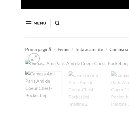
Skip
to
content
MENU
Prima pagină
/
Femei
/
Imbracaminte
/
Camasi si