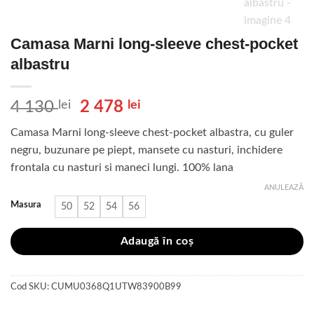
Camasa Marni long-sleeve chest-pocket
albastru
Prețul
Prețul
4 130
lei
2 478
lei
inițial
curent
Camasa Marni long-sleeve chest-pocket albastra, cu guler
a
este:
negru, buzunare pe piept, mansete cu nasturi, inchidere
fost:
2
frontala cu nasturi si maneci lungi. 100% lana
4
478 lei.
130 lei.
ANULEAZĂ
Masura
50
52
54
56
Adaugă în coș
Cod SKU:
CUMU0368Q1UTW83900B99