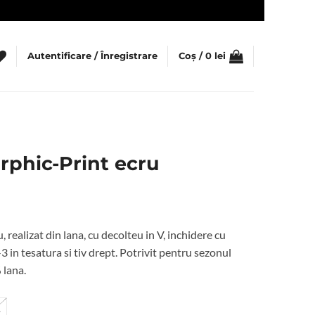
Autentificare / Înregistrare
Coș /
0
lei
rphic-Print ecru
ețul
rent
 realizat din lana, cu decolteu in V, inchidere cu
te:
-3 in tesatura si tiv drept. Potrivit pentru sezonul
 lana.
0 lei.
L