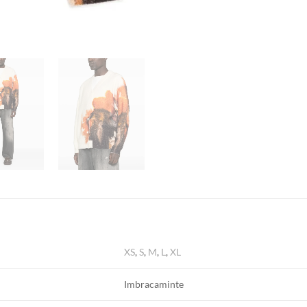
XS
,
S
,
M
,
L
,
XL
Imbracaminte