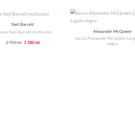
Neil Barrett
Alexander McQueen
over Neil Barrett multicolor
Sacou Alexander McQueen Larg
Prețul
Prețul
2 950
lei
1 180
lei
negru
inițial
curent
Acest
a
este:
produs
fost:
1
2
180 lei.
are
950 lei.
mai
multe
variații.
Opțiunile
pot
fi
alese
în
pagina
produsului.