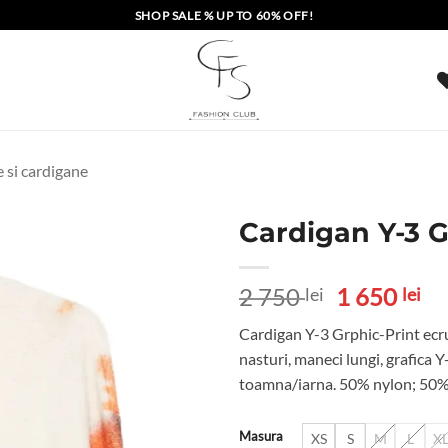
SHOP SALE % UP TO 60% OFF!
 si cardigane
Cardigan Y-3 G
Prețul
Pr
2 750
1 650
lei
lei
inițial
cu
Cardigan Y-3 Grphic-Print ecru,
a
es
nasturi, maneci lungi, grafica Y
fost:
1
toamna/iarna. 50% nylon; 50%
2
65
750 lei.
Masura
XS
S
M
L
X