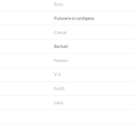
Ecru
Pulovere si cardigane
Casual
Barbati
Nasturi
Y-3
Fw25
Lana