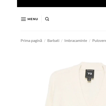
Skip
to
content
MENU
Prima pagină
/
Barbati
/
Imbracaminte
/
Pulovere