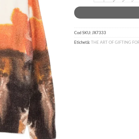
Cod SKU:
JX7333
Etichetă:
THE ART OF GIFTING FO