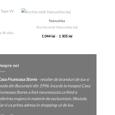
Nanushka
Rochie midi Nanushka bej
Rochie
e W alba
Interval
1 044
lei
–
1 305
lei
de
Acest
țul
prețuri:
rent
produs
1
e:
044 lei
are
până
 lei.
la
mai
1
multe
305 lei
espre noi
variații.
Opțiunile
asa Frumoasa Stores
- retailer de branduri de lux si
pot
oda din București din 1996. Inca de la inceput Casa
fi
rumoasa Stores a fost recunoscuta ca fiind o
alese
eferinta majora in materie de exclusivism, lifestyle,
în
ar si ca prima adresa in shopping-ul de lux.
pagina
produsului.