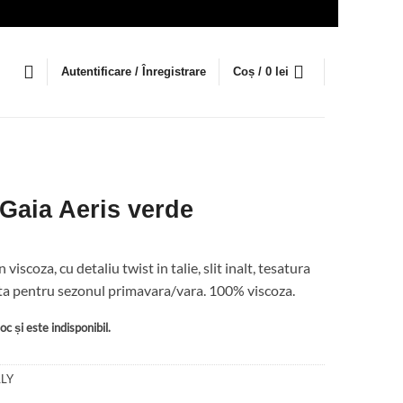
Autentificare / Înregistrare
Coș /
0
lei
 Gaia Aeris verde
viscoza, cu detaliu twist in talie, slit inalt, tesatura
ivita pentru sezonul primavara/vara. 100% viscoza.
c și este indisponibil.
LY