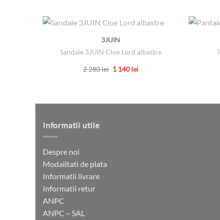
3JUIN
Sandale 3JUIN Cloe Lord albastre
Prețul
Prețul
2 280
lei
1 140
lei
inițial
curent
Acest
a
este:
produs
fost:
1
2
140 lei.
are
280 lei.
mai
multe
Informatii utile
variații.
Opțiunile
Despre noi
pot
Modalitati de plata
fi
Informatii livrare
alese
Informatii retur
în
ANPC
pagina
ANPC – SAL
produsului.