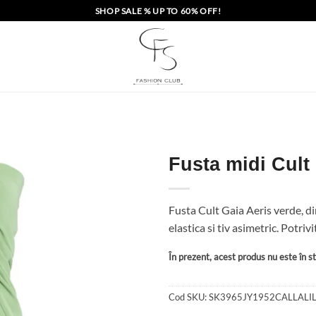
SHOP SALE % UP TO 60% OFF!
Fusta midi Cult
Fusta Cult Gaia Aeris verde, din 
elastica si tiv asimetric. Potr
În prezent, acest produs nu este în sto
Cod SKU:
SK3965JY1952CALLALIL