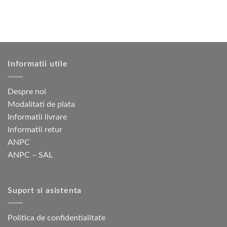
alese
alese
în
în
pagina
pagina
produsului.
produsului.
Informatii utile
Despre noi
Modalitati de plata
Informatii livrare
Informatii retur
ANPC
ANPC – SAL
Suport si asistenta
Politica de confidentialitate