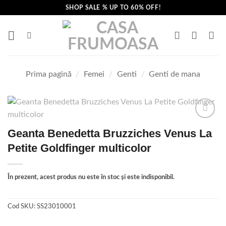
Skip
SHOP SALE % UP TO 60% OFF!
to
content
Prima pagină
/
Femei
/
Genti
/
Genti de mana
Geanta Benedetta Bruzziches Venus La
Petite Goldfinger multicolor
În prezent, acest produs nu este în stoc și este indisponibil.
Cod SKU:
SS23010001