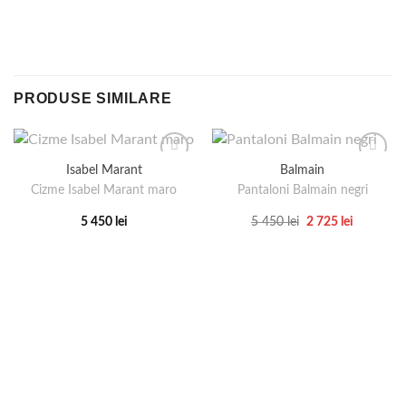
PRODUSE SIMILARE
Isabel Marant
Balmain
Cizme Isabel Marant maro
Pantaloni Balmain negri
Prețul
Prețul
5 450
lei
5 450
lei
2 725
lei
inițial
curent
Acest
Acest
a
este:
produs
produs
fost:
2
5
725 lei.
are
are
450 lei.
mai
mai
multe
multe
variații.
variații.
Opțiunile
Opțiunile
pot
pot
fi
fi