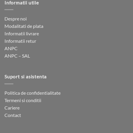
Informatii utile
multe
multe
variații.
variații.
Opțiunile
Opțiunile
Despre noi
pot
pot
Modalitati de plata
fi
fi
Informatii livrare
alese
alese
Informatii retur
în
în
ANPC
pagina
pagina
ANPC – SAL
produsului.
produsului.
Suport si asistenta
Politica de confidentialitate
Termeni si conditii
Cariere
Contact