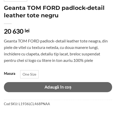
Geanta TOM FORD padlock-detail
leather tote negru
20 630
lei
Geanta TOM FORD padlock-detail leather tote neagra, din
piele de vitel cu textura neteda, cu doua manere lungi,
inchidere cu clapeta, detaliu tip lacat, breloc suspendat
pentru chei si logo cu litere in ton auriu.100% piele
Masura
One Size
Adaugă în coș
Cod SKU:
L1936LCL468PNAA