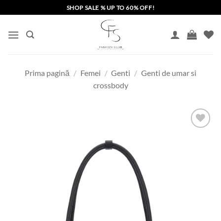
Skip
SHOP SALE % UP TO 60% OFF!
to
content
Prima pagină
/
Femei
/
Genti
/
Genti de umar si
crossbody