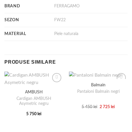
BRAND
FERRAGAMO
SEZON
FW22
MATERIAL
Piele naturala
PRODUSE SIMILARE
Balmain
Pantaloni Balmain negri
AMBUSH
Cardigan AMBUSH
Asymetric negru
Prețul
Prețul
5 450
lei
2 725
lei
inițial
curent
Acest
5 750
lei
a
este:
produs
fost:
2
Acest
5
725 lei.
are
produs
450 lei.
mai
are