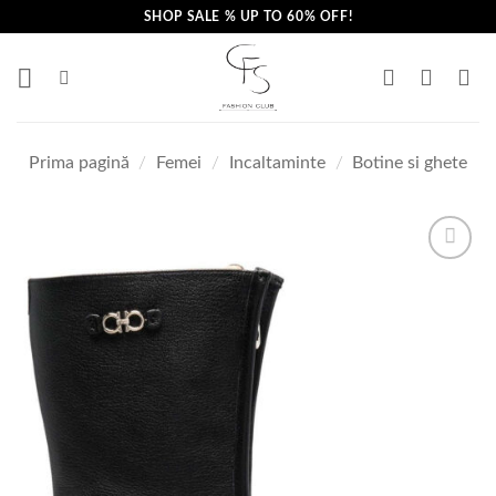
Skip
SHOP SALE % UP TO 60% OFF!
to
content
Prima pagină
/
Femei
/
Incaltaminte
/
Botine si ghete