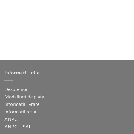
multe
mai
variații.
multe
Opțiunile
variații.
pot
Opțiunile
fi
pot
alese
fi
în
alese
pagina
în
produsului.
pagina
produsului.
Informatii utile
Despre noi
Modalitati de plata
Informatii livrare
Informatii retur
ANPC
ANPC – SAL