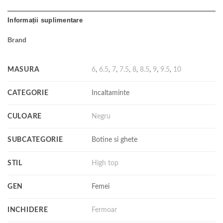
Informații suplimentare
Brand
MASURA
6
,
6.5
,
7
,
7.5
,
8
,
8.5
,
9
,
9.5
,
10
CATEGORIE
Incaltaminte
CULOARE
Negru
SUBCATEGORIE
Botine si ghete
STIL
High top
GEN
Femei
INCHIDERE
Fermoar