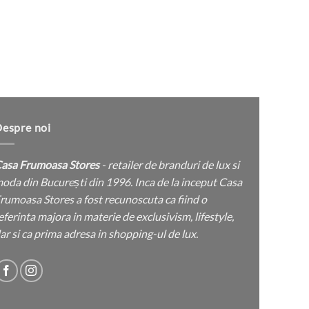
pagina
produsului.
Bikin
espre noi
asa Frumoasa Stores
- retailer de branduri de lux si
oda din București din 1996. Inca de la inceput Casa
rumoasa Stores a fost recunoscuta ca fiind o
eferinta majora in materie de exclusivism, lifestyle,
ar si ca prima adresa in shopping-ul de lux.