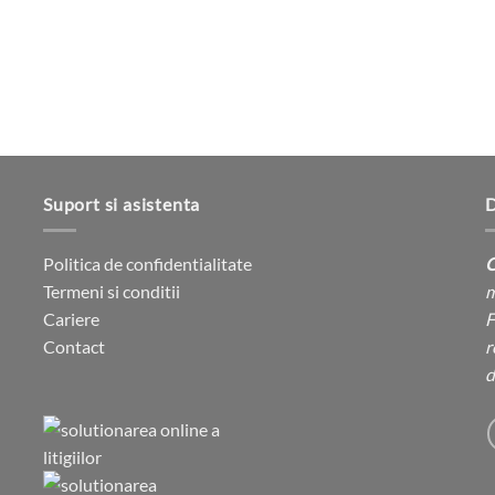
pagina
produsului.
Suport si asistenta
D
Politica de confidentialitate
C
Termeni si conditii
m
Cariere
F
Contact
r
d