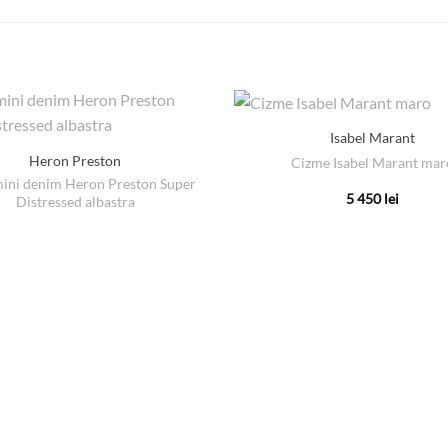
Isabel Marant
Heron Preston
Cizme Isabel Marant mar
mini denim Heron Preston Super
5 450
lei
Distressed albastra
Acest
produs
are
mai
multe
variații.
Opțiunile
pot
fi
alese
în