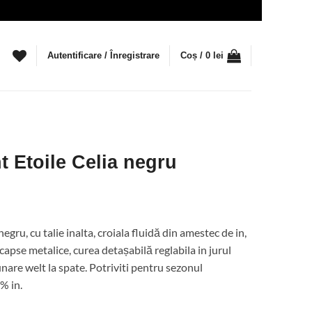
Autentificare / Înregistrare
Coș /
0
lei
t Etoile Celia negru
gru, cu talie inalta, croiala fluidă din amestec de in,
capse metalice, curea detașabilă reglabila in jurul
unare welt la spate. Potriviti pentru sezonul
% in.