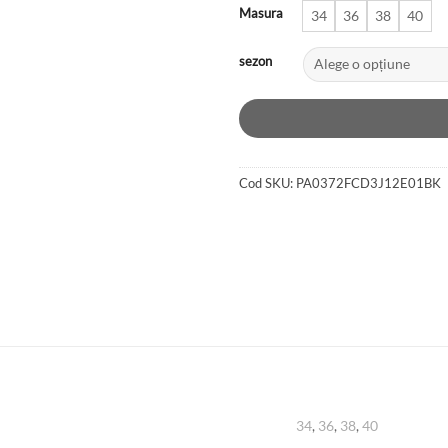
Masura
34
36
38
40
sezon
Cod SKU:
PA0372FCD3J12E01BK
34
,
36
,
38
,
40