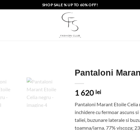
SHOP SALE % UP TO 60% OFF!
Pantaloni Maran
1 620
lei
Pantaloni Marant Etoile Celia ne
inchidere cu fermoar ascuns si 
taliei, buzunare laterale si buz
toamna/iarna. 77% viscoza; 23