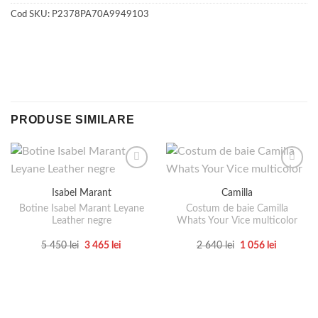
Cod SKU:
P2378PA70A9949103
PRODUSE SIMILARE
Isabel Marant
Camilla
Botine Isabel Marant Leyane
Costum de baie Camilla
Leather negre
Whats Your Vice multicolor
Prețul
Prețul
Prețul
Prețul
5 450
lei
3 465
lei
2 640
lei
1 056
lei
inițial
curent
inițial
curent
Acest
Acest
a
este:
a
este:
produs
produs
fost:
3
fost:
1
5
465 lei.
2
056 lei.
are
are
450 lei.
640 lei.
mai
mai
multe
multe