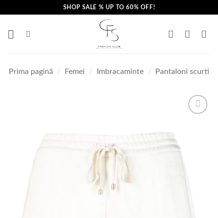
Skip
SHOP SALE % UP TO 60% OFF!
to
content
Prima pagină
/
Femei
/
Imbracaminte
/
Pantaloni scurti