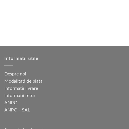
variații.
variații.
Opțiunile
Opțiunile
pot
pot
fi
fi
alese
alese
în
în
pagina
pagina
produsului.
produsului.
Informatii utile
Despre noi
Modalitati de plata
Informatii livrare
Informatii retur
ANPC
ANPC – SAL