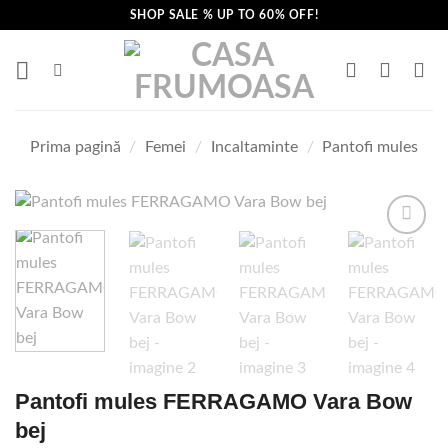
Skip
SHOP SALE % UP TO 60% OFF!
to
content
Prima pagină
/
Femei
/
Incaltaminte
/
Pantofi mules
Pantofi mules FERRAGAMO Vara Bow
bej