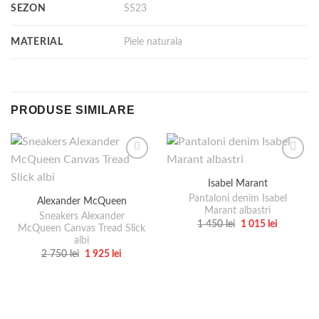
SEZON
SS23
MATERIAL
Piele naturala
PRODUSE SIMILARE
Isabel Marant
Pantaloni denim Isabel
Alexander McQueen
Marant albastri
Sneakers Alexander
Prețul
Prețul
1 450
lei
1 015
lei
McQueen Canvas Tread Slick
inițial
curent
Acest
albi
a
este:
produs
fost:
1
Prețul
Prețul
2 750
lei
1 925
lei
1
015 lei.
inițial
curent
Acest
are
450 lei.
a
este:
produs
mai
fost:
1
2
925 lei.
are
multe
750 lei.
mai
variații.