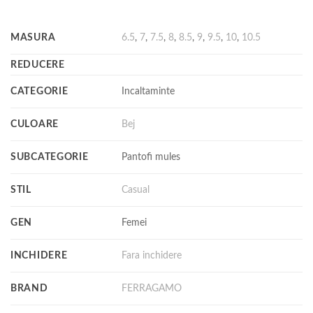
MASURA
6.5
,
7
,
7.5
,
8
,
8.5
,
9
,
9.5
,
10
,
10.5
REDUCERE
CATEGORIE
Incaltaminte
CULOARE
Bej
SUBCATEGORIE
Pantofi mules
STIL
Casual
GEN
Femei
INCHIDERE
Fara inchidere
BRAND
FERRAGAMO