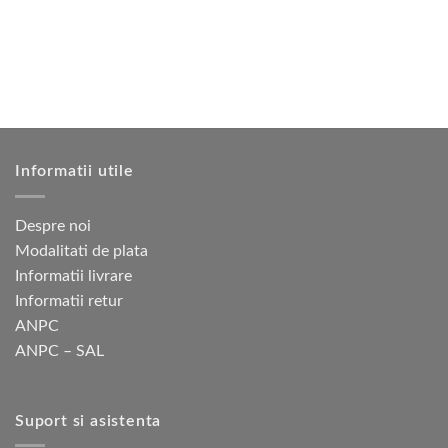
multe
Opțiunile
variații.
pot
Opțiunile
fi
pot
alese
fi
în
alese
pagina
în
produsului.
pagina
Informatii utile
produsului.
Despre noi
Modalitati de plata
Informatii livrare
Informatii retur
ANPC
ANPC – SAL
Suport si asistenta