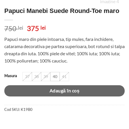
Papuci Manebi Suede Round-Toe maro
Prețul
Prețul
750
375
lei
lei
inițial
curent
Papuci maro din piele intoarsa, tip mules, fara inchidere,
a
este:
catarama decorativa pe partea superioara, bot rotund si talpa
fost:
375 lei.
dreapta din iuta. 100% piele de vitel; 100% iuta; 100% iuta;
750 lei.
100% poliuretan; 100% cauciuc.
Masura
37
38
39
40
41
Adaugă în coș
Cod SKU:
K19B0