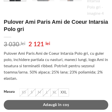
Pulover Ami Paris Ami de Coeur Intarsia
Polo gri
Prețul
Prețul
3 030
lei
2 121
lei
inițial
curent
Pulover Ami Paris Ami de Coeur Intarsia Polo gri, cu guler
a
este:
polo, inchidere partiala cu nasturi, maneci lungi, logo Ami in
fost:
2
tesatura si terminatii ribbed. Potrivit pentru sezonul
3
121 lei.
toamna/iarna. 50% alpaca; 25% lana; 23% poliamida; 2%
030 lei.
elastan.
Masura
XS
S
M
L
XL
XXL
Adaugă în coș