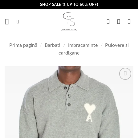
Skip
SHOP SALE % UP TO 60% OFF!
to
content
Prima pagină
/
Barbati
/
Imbracaminte
/
Pulovere si
cardigane