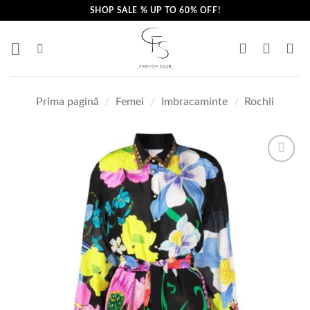
Skip
SHOP SALE % UP TO 60% OFF!
to
content
Prima pagină
/
Femei
/
Imbracaminte
/
Rochii