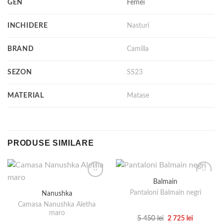
GEN
Femei
INCHIDERE
Nasturi
BRAND
Camilla
SEZON
SS23
MATERIAL
Matase
PRODUSE SIMILARE
Balmain
Pantaloni Balmain negri
Nanushka
Camasa Nanushka Aletha
maro
Prețul
Prețul
5 450
lei
2 725
lei